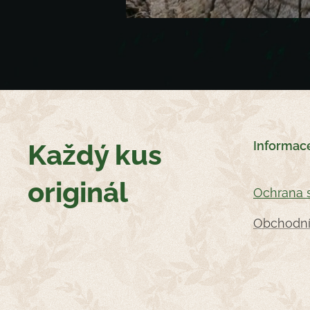
Každý kus
Informac
originál
Oc
hrana 
Obchodní