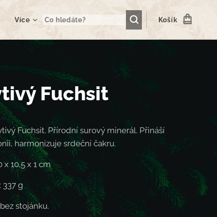
Více
Košík
tivý Fuchsit
tivý Fuchsit. Přírodní surový minerál. Přináší
onii, harmonizuje srdeční čakru.
 x 10,5 x 1 cm
 337 g
bez stojánku.