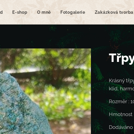
d
E-shop
O mně
Fotogalerie
Zakázková tvorba
Třpy
Krásný třpy
klid, harm
Rozměr : 10
Hmotnost :
Dodáváno 