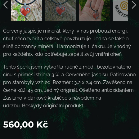
Červený jaspis je minerál, který v nás probouzí energii,
chuť něco tvořit a celkově povzbuzuje. Jedná se také o
silně ochranný minerál. Harmonizuje 1. čakru. Je vhodný
pro každého, kdo potřebuje zapálit svůj vnitřní oheň.
Tento šperk jsem vytvořila ručně z mědi, bezolovnatého
cínu s příměsí stříbra 3 % a Červeného jaspisu. Patinováno
pro starobylý vzhled. Rozměr : 3,2 x 2,4 cm. Zavěšeno na
černé kůži 45 cm. Jediný originál. Ošetřeno antioxidantem.
Zasíláno v dárkové krabičce s návodem na
údržbu. Beskydy originální produkt.
560,00
Kč