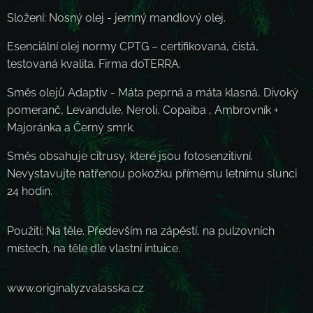
Složení: Nosný olej - jemný mandlový olej.
Esenciální olej normy CPTG – certifikovaná, čistá,
testovaná kvalita. Firma doTERRA.
Směs olejů Adaptiv - Máta peprná a máta klasná, Divoký
pomeranč, Levandule, Neroli, Copaiba , Ambrovník +
Majoránka a Černý smrk.
Směs obsahuje citrusy, které jsou fotosenzitivní.
Nevystavujte natřenou pokožku přímému letnímu slunci
24 hodin.
Použití: Na těle. Především na zápěstí, na pulzovních
místech, na těle dle vlastní intuice.
www.originalyzvalasska.cz