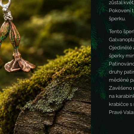
zůstal kvě
Pokovení t
šperku.
Tento šper
Galvanopla
Ojedinělé a
šperky min
Patinováno
druhy patin
měděné pat
Zavěšeno n
na karabin
krabičce s
Pravé Vala