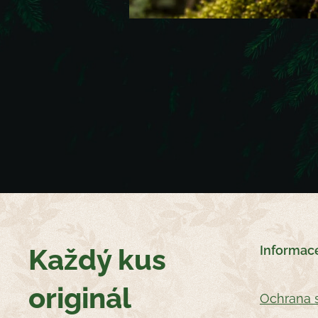
Každý kus
Informac
originál
Oc
hrana 