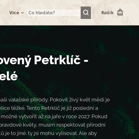
Více
Košík
vený Petrklíč -
elé
naší valašské přírody. Pokovit živý květ mědí je
ice těžké. Tento Petrklíč je již poslední a
 možné vytvořit až na jaře v roce 2027. Pokud
pravdové květy, musím respektovat přírodní
tů je to jiné. ty jsi mohu vylísovat. Ale aby