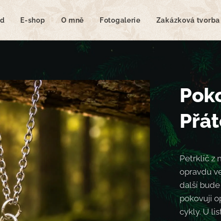
d
E-shop
O mně
Fotogalerie
Zakázková tvorba
Poko
Přát
Petrklíč z 
opravdu vel
další bude
pokovuji o
cykly. U lis