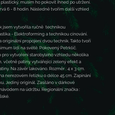
t plastický, musím ho pokovit ihned po utržení.
rvá 6 - 8 hodin. Následně tvořím další vzhled
k jsem vytvořila ručně technikou
stika - Elektroforming a technikou cínování.
 originální propojení dvou technik. Takto tvoří
imum lidí na světě. Pokovený Petrklíč.
 pro vytvoření starobylého vzhledu několika
, včetně patiny vytvářející zelený efekt a
iny. Na závěr lakováno. Rozměr : 4 x 3 cm.
a nerezovém řetízku o délce 45 cm. Zapínání
ku. Jediný originál. Zasíláno v dárkové
 návodem na údržbu. Regionální značka :
šské.