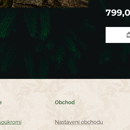
799,
e
Obchod
soukromí
Nastavení obchodu