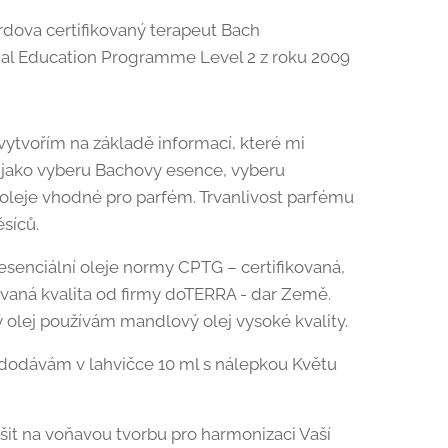
dova certifikovaný terapeut Bach
nal Education Programme Level 2 z roku 2009
ytvořím na základě informací, které mi
k jako vyberu Bachovy esence, vyberu
 oleje vhodné pro parfém. Trvanlivost parfému
ěsíců.
senciální oleje normy CPTG – certifikovaná,
tovaná kvalita od firmy doTERRA - dar Země.
 olej používám mandlový olej vysoké kvality.
dodávám v lahvičce 10 ml s nálepkou Květu
šit na voňavou tvorbu pro harmonizaci Vaší