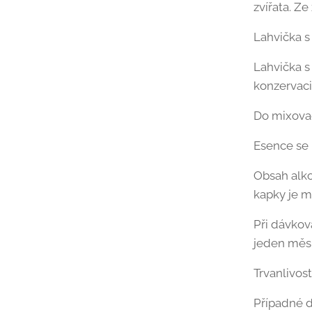
zvířata. Ze
Lahvička s
Lahvička s
konzervaci 
Do mixovac
Esence se u
Obsah alkoh
kapky je m
Při dávkov
jeden měsí
Trvanlivost
Případné d