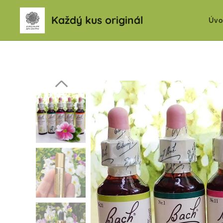
Každý kus originál
Úvo