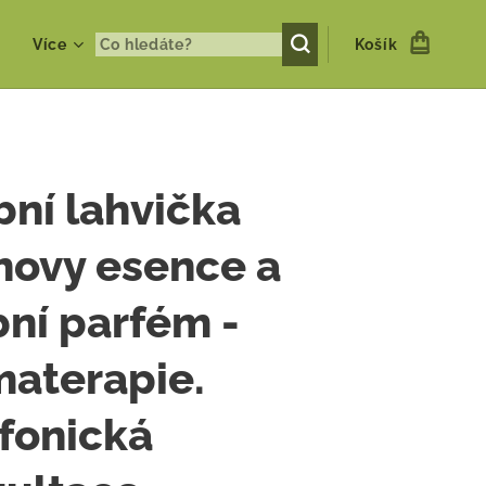
Více
Košík
ní lahvička
hovy esence a
ní parfém -
aterapie.
fonická