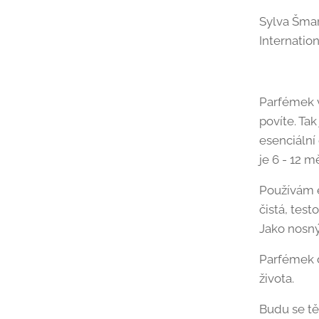
Sylva Šmar
Internatio
Parfémek v
povíte. Ta
esenciální
je 6 - 12 m
Používám e
čistá, tes
Jako nosný
Parfémek 
života.
Budu se tě