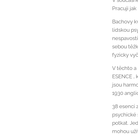
V současné
Pracuji ja
Bachovy kv
lidskou ps
nespavostí
sebou těžk
fyzicky vyče
V těchto a
ESENCE , 
jsou harmo
1930 angli
38 esencí 
psychické 
potkat. Je
mohou užíva