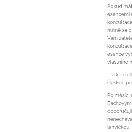
Pokud mát
esencemi r
konzultace
nutné se p
Vám zatele
konzultace
esence vyb
vlastního n
Po konzulta
Českou po
Po měsíci 
Bachovými 
doporučuji
nenechávat
lahvičkou.