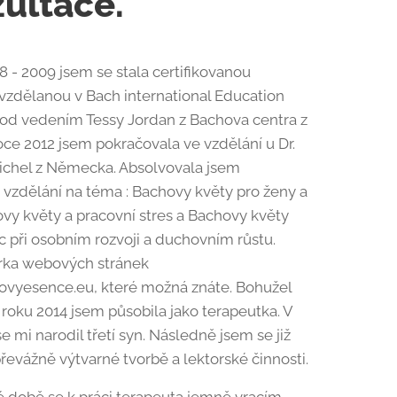
ultace.
8 - 2009 jsem se stala certifikovanou
vzdělanou v Bach international Education
od vedením Tessy Jordan z Bachova centra z
roce 2012 jsem pokračovala ve vzdělání u Dr.
ichel z Německa. Absolvovala jsem
vzdělání na téma : Bachovy květy pro ženy a
ovy květy a pracovní stres a Bachovy květy
 při osobním rozvoji a duchovním růstu.
rka webových stránek
vyesence.eu, které možná znáte. Bohužel
o roku 2014 jsem působila jako terapeutka. V
e mi narodil třetí syn. Následně jsem se již
řevážně výtvarné tvorbě a lektorské činnosti.