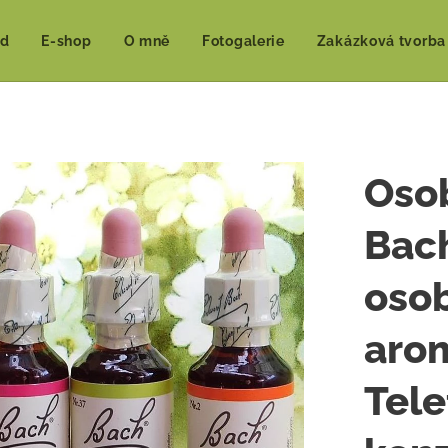
d
E-shop
O mně
Fotogalerie
Zakázková tvorba
Osob
Bac
osob
arom
Tele