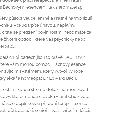
 době se k práci terapeuta jemně vracím.
k s Bachovými esencemi, tak s aromaterapií.
ěty působí velice jemně a krásně harmonizují
ychiku. Pokud trpíte únavou, napětím,
, cítíte se přetížení povinnostmi nebo máte za
é životní období, které Vás psychicky nebo
rpalo....
 dalších případech jsou to právě BACHOVY
které Vám mohou pomoci. Bachovy esence
nizujícím systémem, který vytvořil v roce
cký lékař a homeopat Dr. Edward Bach.
z rostlin , keřů a stromů dokáží harmonizovat
stavy, které mohou člověka v průběhu života
dná se o doplňkovou přírodní terapii. Esence
t, děti, dospělí, senioři i Vaši zvířecí miláčci.