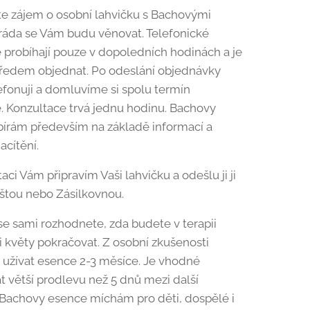
e zájem o osobní lahvičku s Bachovými
áda se Vám budu věnovat. Telefonické
 probíhají pouze v dopoledních hodinách a je
ředem objednat. Po odeslání objednávky
fonuji a domluvíme si spolu termín
. Konzultace trvá jednu hodinu. Bachovy
írám především na základě informací a
acítění.
ci Vám připravím Vaši lahvičku a odešlu ji ji
štou nebo Zásilkovnou.
se sami rozhodnete, zda budete v terapii
květy pokračovat. Z osobní zkušenosti
 užívat esence 2-3 měsíce. Je vhodné
 větší prodlevu než 5 dnů mezi další
 Bachovy esence míchám pro děti, dospělé i