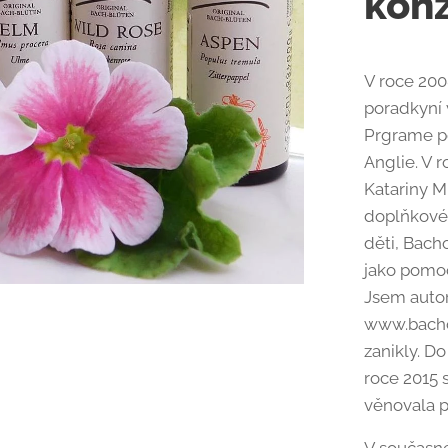
konz
V roce 200
poradkyní 
Prgrame p
Anglie. V 
Katariny M
doplňkové 
děti, Bach
jako pomoc
Jsem auto
www.bacho
zanikly. D
roce 2015 s
věnovala p