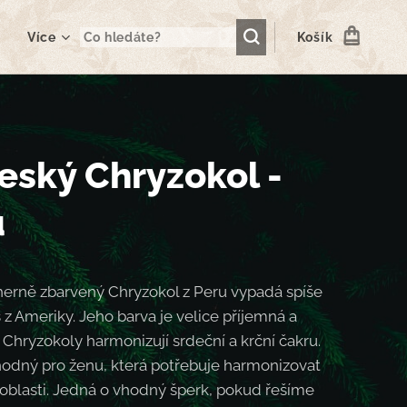
Více
Košík
ský Chryzokol -
u
erně zbarvený Chryzokol z Peru vypadá spíše
 z Ameriky. Jeho barva je velice příjemná a
. Chryzokoly harmonizují srdeční a krční čakru.
hodný pro ženu, která potřebuje harmonizovat
 oblasti. Jedná o vhodný šperk, pokud řešíme