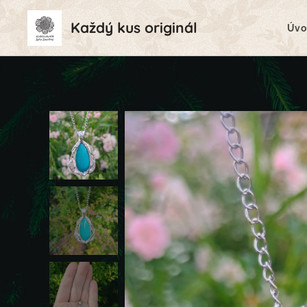
Každý kus originál
Úvo