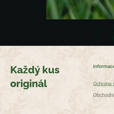
Každý kus
Informac
originál
Oc
hrana 
Obchodní