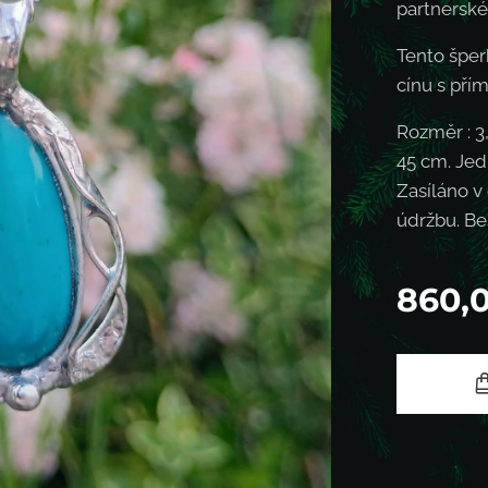
partnerské
Tento šper
cínu s přím
Rozměr : 3
45 cm. Jed
Zasíláno v
údržbu. Be
860,