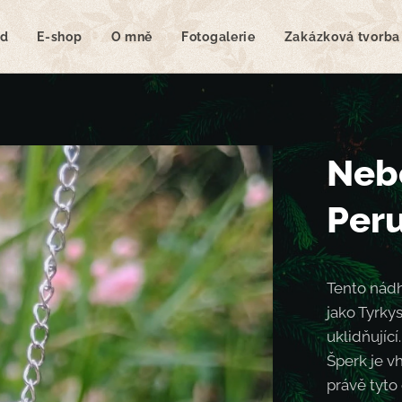
d
E-shop
O mně
Fotogalerie
Zakázková tvorba
Nebe
Per
Tento nádh
jako Tyrkys
uklidňující
Šperk je v
právě tyto