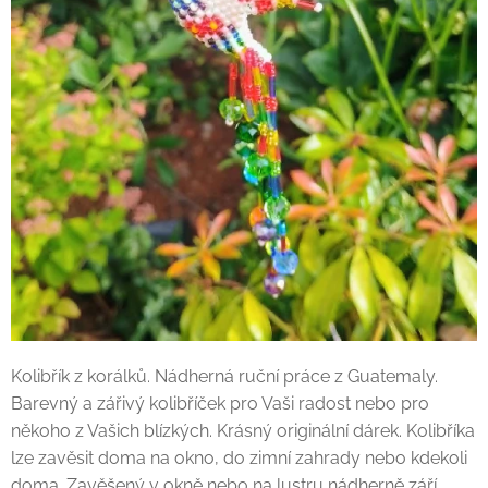
Kolibřík z korálků. Nádherná ruční práce z Guatemaly.
Barevný a zářivý kolibříček pro Vaši radost nebo pro
někoho z Vašich blízkých. Krásný originální dárek. Kolibříka
lze zavěsit doma na okno, do zimní zahrady nebo kdekoli
doma. Zavěšený v okně nebo na lustru nádherně září