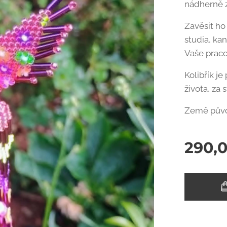
nádherně z
Zavěsit ho
studia, kan
Vaše praco
Kolibřík je
života, za
Země půvo
290,