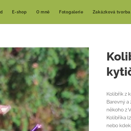
d
E-shop
O mně
Fotogalerie
Zakázková tvorba
Koli
kyti
Kolibřík z
Barevný a 
někoho z V
Kolibříka 
nebo kdeko