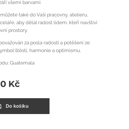
áří všemi barvami.
 můžete také do Vaší pracovny, atelieru,
celáře, aby dělal radost lidem, kteří navštíví
vní prostory.
 považován za posla radosti a potěšení ze
 symbol štěstí, harmonie a optimismu.
du: Guatemala
00
Kč
Do košíku