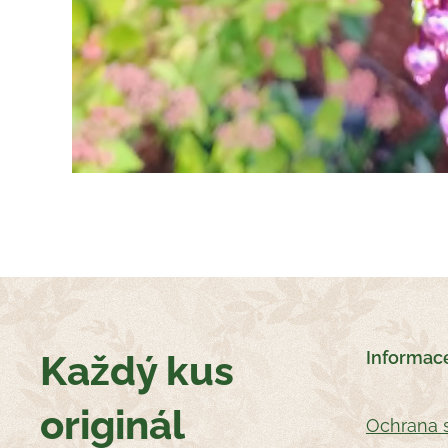
Každý kus
Informac
originál
Oc
hrana 