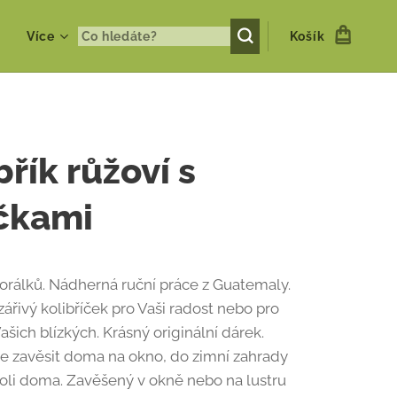
Více
Košík
břík růžoví s
čkami
 korálků. Nádherná ruční práce z Guatemaly.
zářivý kolibříček pro Vaši radost nebo pro
ašich blízkých. Krásný originální dárek.
lze zavěsit doma na okno, do zimní zahrady
li doma. Zavěšený v okně nebo na lustru