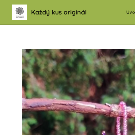
Každý kus originál
Úvo