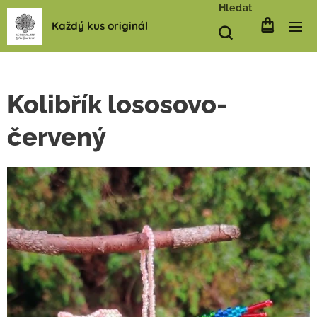
Hledat
Každý kus originál
Kolibřík lososovo-
červený