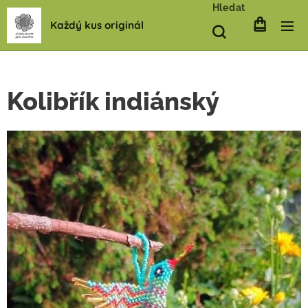
Hledat
Každý kus originál
Kolibřík indiánský