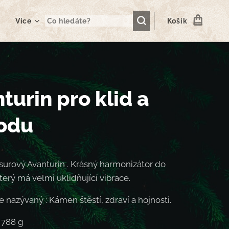
Více
Košík
turin pro klid a
odu
urový Avanturin . Krásný harmonizátor do
terý má velmi uklidňující vibrace.
e nazývaný : Kámen štěstí, zdraví a hojnosti.
 788 g