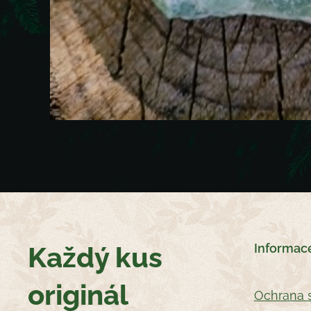
Každý kus
Informac
originál
Oc
hrana 