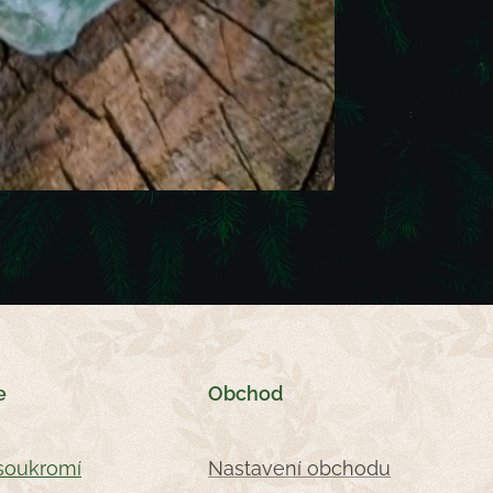
e
Obchod
soukromí
Nastavení obchodu