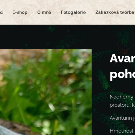
d
E-shop
O mně
Fotogalerie
Zakázková tvorba
Avan
poh
Nádherný s
prostoru, k
Avanturin j
Hmotnost: